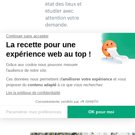
état des lieux et
étudier avec
attention votre
demande.
Selon les
attentes, le
style et
l’ambiance
recherchée,
nous mettons à
votre profit
des
conseils et
des
préconisations
personnalisés
.