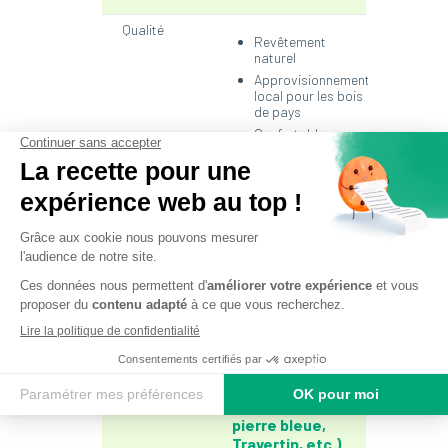
Qualité
Revêtement
naturel
Approvisionnement
local pour les bois
de pays
Confortable
Mode de pause
Longévité
accrue grâce à
la pose sur
ossature métal
auto-portante
(Type
Terrassteel)
Pierre
Matériaux
naturelle
(Pierre de
Dordogne, de
Bourgogne,
pierre bleue,
Travertin, etc.)